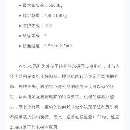
● 最大轴负荷：
5500kg
● 额定载重：
450-1150kg
● 防护等级：
IP41
● 绝缘等级：
F
● 轿厢速度：
0.5m/s~2.5m/s
WYT-S
系列为外转子结构的永磁同步曳引机，其与内
转子结构曳引机正好相反，即电机的转子在定子线圈的外
部。外转子曳引机的特点是机器的轴向长度可以做的很
短，从而满足无机房电梯的特殊要求。机器的体积比较
小，节省原材料，但轴的径向尺寸较小决定了这种曳引机
不能承载大的轴负荷。因此，通常在载重量
1150kg
、速度
2.0m/s
以下的电梯中应用。