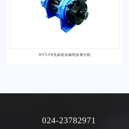
WYT-FB无齿轮永磁同步曳引机
024-23782971