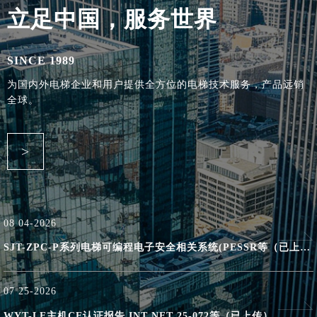
立足中国，服务世界
SINCE 1989
为国内外电梯企业和用户提供全方位的电梯技术服务，产品远销
全球。
>
08
04-2026
SJT-ZPC-P系列电梯可编程电子安全相关系统(PESSR等（已上传）
07
25-2026
WYT-LE主机CE认证报告 INT NET 25-072等（已上传）